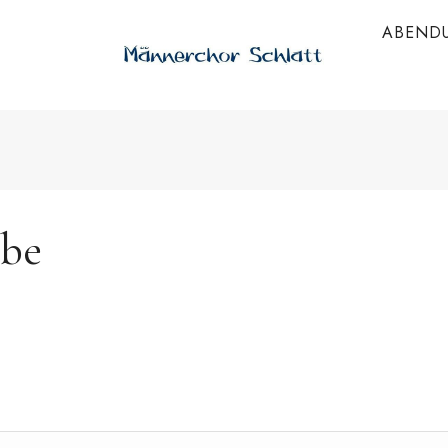
ABEND
obe