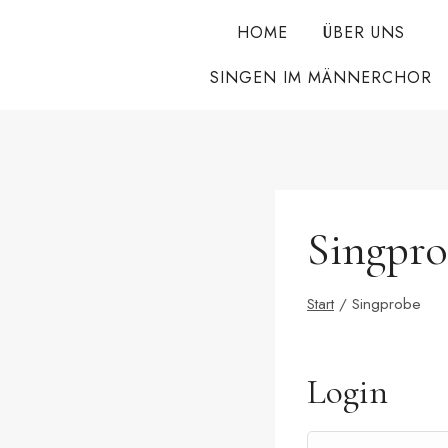
Zum
HOME
ÜBER UNS
Inhalt
springen
SINGEN IM MÄNNERCHOR
Singpr
Start
/
Singprobe
Login