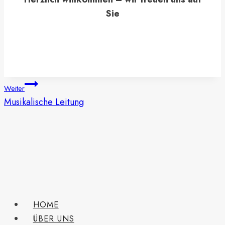
Sie
Beitragsnavigation
Weiter
Musikalische Leitung
HOME
ÜBER UNS